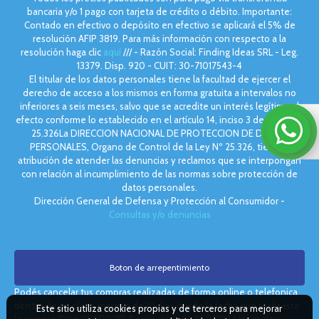
bancaria y/o 1 pago con tarjeta de crédito o débito. Importante:
Contado en efectivo o depósito en efectivo se aplicará el 5% de
resolución AFIP 3819. Para más información con respecto a la
resolución haga clic
aquí
/// - Razón Social: Finding Ideas SRL - Leg.
13379. Disp. 920 - CUIT: 30-71017543-4
El titular de los datos personales tiene la facultad de ejercer el
derecho de acceso a los mismos en forma gratuita a intervalos no
inferiores a seis meses, salvo que se acredite un interés legítimo al
efecto conforme lo establecido en el artículo 14, inciso 3 de la Ley Nº
25.326La DIRECCION NACIONAL DE PROTECCION DE DATOS
PERSONALES, Organo de Control de la Ley Nº 25.326, tiene la
atribución de atender las denuncias y reclamos que se interpongan
con relación al incumplimiento de las normas sobre protección de
datos personales.
Dirección General de Defensa y Protección al Consumidor -
Consultas y/o denuncias
Boton de arrepentimiento
Podés cancelar tus compras realizadas de forma online o telefonica
dentro de un plazo máximo de 10 días desde la fecha que realizaste
Este sitio utiliza cookies propias y de terceros para mejorar