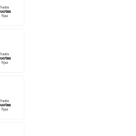
hasta
cuotas
fijas
hasta
cuotas
fijas
hasta
cuotas
fijas