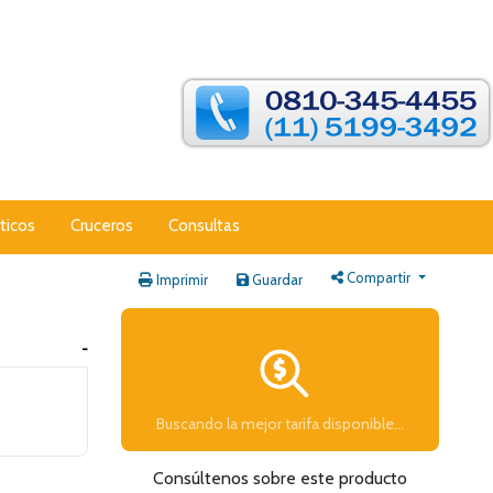
ticos
Cruceros
Consultas
Compartir
Imprimir
Guardar
-
Buscando la mejor tarifa disponible...
Consúltenos sobre este producto