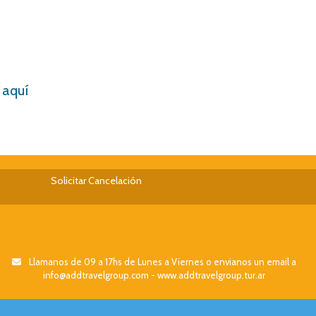
k aquí
n
Solicitar Cancelación
Llamanos de 09 a 17hs de Lunes a Viernes o envianos un email a
info@addtravelgroup.com - www.addtravelgroup.tur.ar