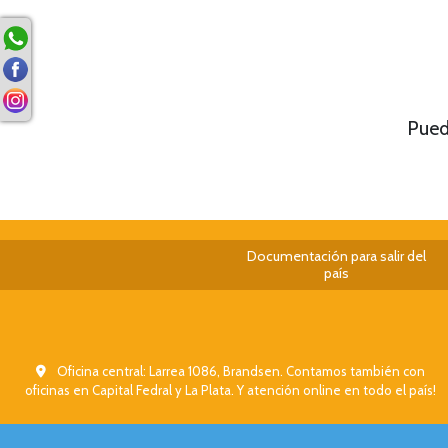
Pued
Documentación para salir del
país
Oficina central: Larrea 1086, Brandsen. Contamos también con
oficinas en Capital Fedral y La Plata. Y atención online en todo el país!