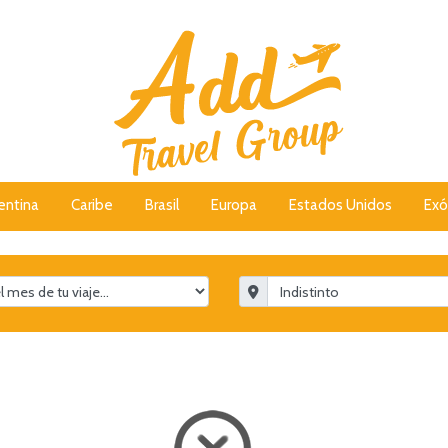
entina
Caribe
Brasil
Europa
Estados Unidos
Exó