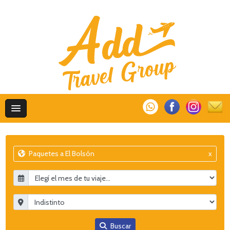
Paquetes a El Bolsón
x
Buscar